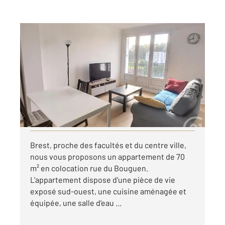
BREST 29
2
70,58 m
, 4 pièces
Ref : 7513
Appartement T4 à louer
380 €
par mois charges comprises
Visiter le site dédié
Brest, proche des facultés et du centre ville,
nous vous proposons un appartement de 70
m² en colocation rue du Bouguen.
L'appartement dispose d'une pièce de vie
exposé sud-ouest, une cuisine aménagée et
équipée, une salle d'eau ...