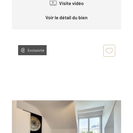
Visite vidéo
Voir le détail du bien
Exclusivité
BREST 29
2
11,33 m
, 10 pièces
Ref : 5338
Appartement Chambre à louer