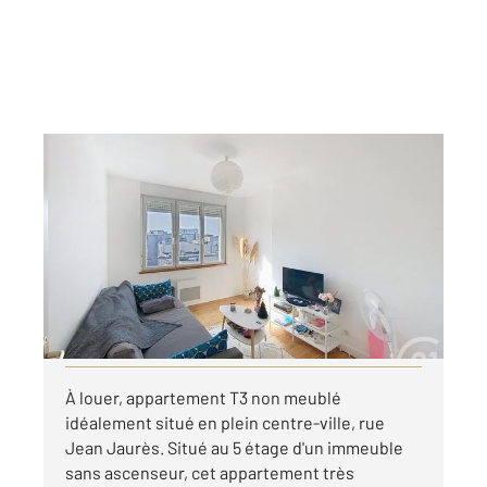
BREST 29
2
55,10 m
, 3 pièces
Ref : 7689
Appartement T3 à louer
750 €
par mois charges comprises
Visiter le site dédié
À louer, appartement T3 non meublé
idéalement situé en plein centre-ville, rue
Jean Jaurès. Situé au 5 étage d'un immeuble
sans ascenseur, cet appartement très