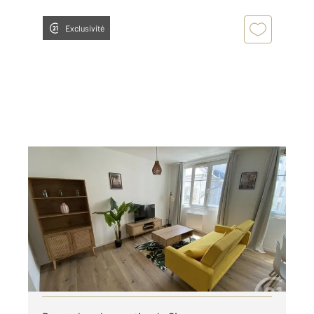
Exclusivité
BREST 29
2
50 m
, 2 pièces
Ref : 7705
Appartement T2 à louer
750 €
par mois charges comprises
Visiter le site dédié