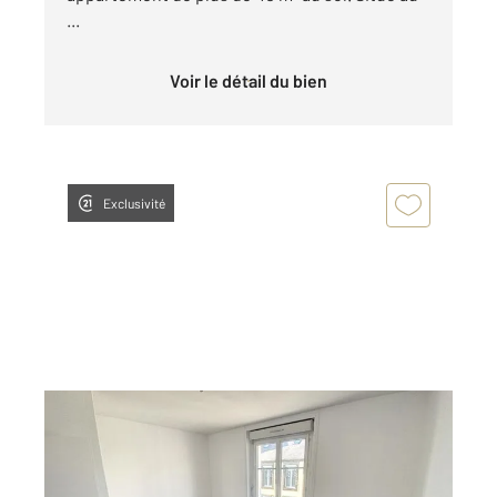
...
Voir le détail du bien
Exclusivité
BREST 29
2
70 m
, 4 pièces
Ref : 7683