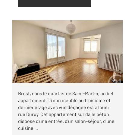
BREST 29
2
64,11 m
, 3 pièces
Ref : 7731
Appartement T3 à louer
645 €
par mois charges comprises
Visiter le site dédié
Brest, dans le quartier de Saint-Martin, un bel
appartement T3 non meublé au troisième et
dernier étage avec vue dégagée est à louer
rue Duruy. Cet appartement sur dalle béton
dispose d'une entrée, d'un salon-séjour, d'une
cuisine ...