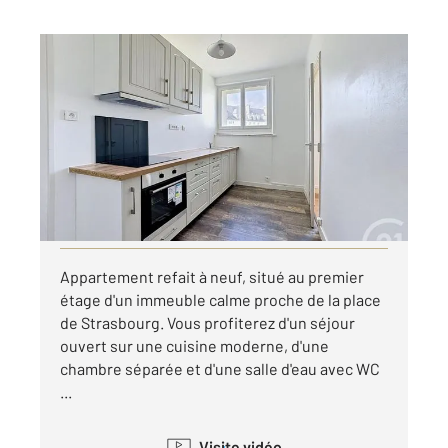
BREST 29
2
51 m
, 2 pièces
Ref : 7618
Appartement T2 à louer
580 €
par mois charges comprises
Visiter le site dédié
Appartement refait à neuf, situé au premier
étage d'un immeuble calme proche de la place
de Strasbourg. Vous profiterez d'un séjour
ouvert sur une cuisine moderne, d'une
chambre séparée et d'une salle d'eau avec WC
...
Visite vidéo