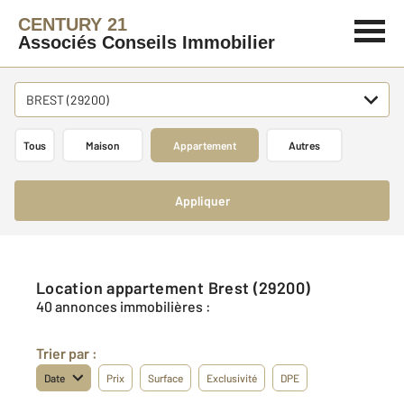
CENTURY 21
Associés Conseils Immobilier
BREST (29200)
Tous
Maison
Appartement
Autres
Appliquer
Location appartement Brest (29200)
40 annonces immobilières :
Trier par :
Date
Prix
Surface
Exclusivité
DPE