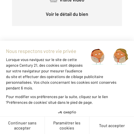
Voir le détail du bien
Exclusivité
BREST 29
2
58,39 m
, 3 pièces
Ref : 7560
Appartement T3 à louer
Créer une alerte