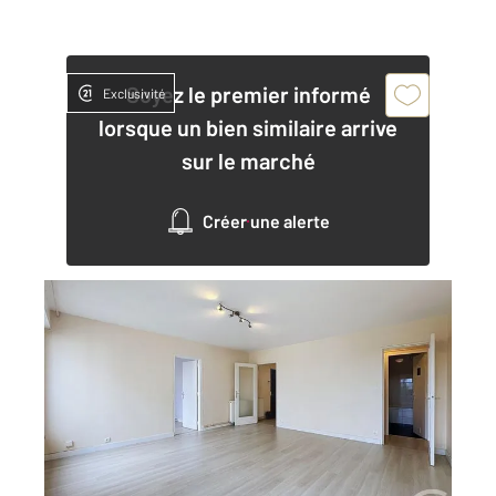
Soyez le premier informé
Exclusivité
lorsque un bien similaire arrive
sur le marché
Créer une alerte
BREST 29
2
91 m
, 4 pièces
Ref : 7653
Appartement T4 à louer
750 €
par mois charges comprises
Visiter le site dédié