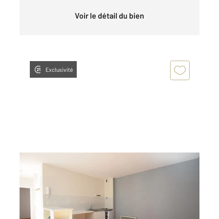
Voir le détail du bien
Exclusivité
BREST 29
2
30,51 m
, 2 pièces
Ref : 7734
Appartement F1 à louer
500 €