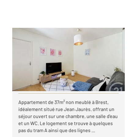
BREST 29
2
37 m
, 2 pièces
Ref : 7722
Appartement T2 à louer
470 €
par mois charges comprises
Visiter le site dédié
Appartement de 37m² non meublé à Brest,
idéalement situé rue Jean Jaurès. offrant un
séjour ouvert sur une chambre, une salle d'eau
et un WC. Le logement se trouve à quelques
pas du tram A ainsi que des lignes ...