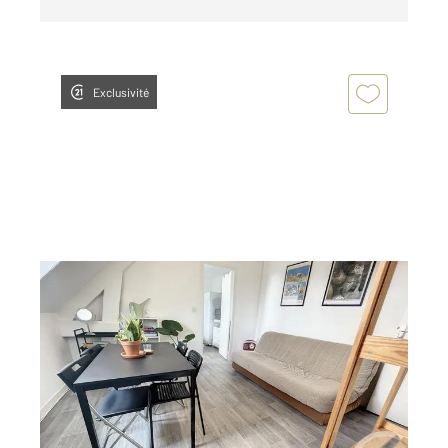
Exclusivité
BREST 29
2
29,18 m
, 2 pièces
Ref : 7723
Appartement T2 à louer
565 €
par mois charges comprises
Visiter le site dédié