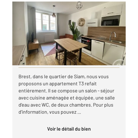
BREST 29
2
50 m
, 3 pièces
Ref : 7704
Appartement T3 à louer
820 €
par mois charges comprises
Visiter le site dédié
Brest, dans le quartier de Siam, nous vous
proposons un appartement T3 refait
entièrement. Il se compose un salon - séjour
avec cuisine aménagée et équipée, une salle
d'eau avec WC, de deux chambres. Pour plus
d'information, vous pouvez ...
Voir le détail du bien