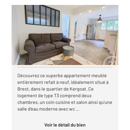
BREST 29
2
50 m
, 3 pièces
Ref : 7587
Appartement T3 à louer
700 €
par mois charges comprises
Visiter le site dédié
Découvrez ce superbe appartement meublé
entièrement refait à neuf, idéalement situé à
Brest, dans le quartier de Kergoat. Ce
logement de type T3 comprend deux
chambres, un coin cuisine et salon ainsi qu'une
salle d'eau moderne avec wc ...
Voir le détail du bien