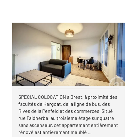
BREST 29
2
83 m
, 4 pièces
Ref : 7400
Appartement T4 à louer
360 €
par mois charges comprises
Visiter le site dédié
SPECIAL COLOCATION à Brest, à proximité des
facultés de Kergoat, de la ligne de bus, des
Rives de la Penfeld et des commerces. Situé
rue Faidherbe, au troisième étage sur quatre
sans ascenseur, cet appartement entièrement
rénové est entièrement meublé ...