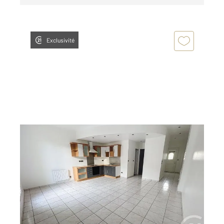
Exclusivité
BREST 29
2
50 m
, 2 pièces
Ref : 7732
Appartement F2 à louer
600 €
par mois charges comprises
Visiter le site dédié