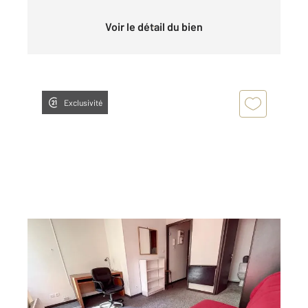
Voir le détail du bien
Exclusivité
BREST 29
2
19,22 m
, 1 pièce
Ref : 7728
Appartement T1 à louer