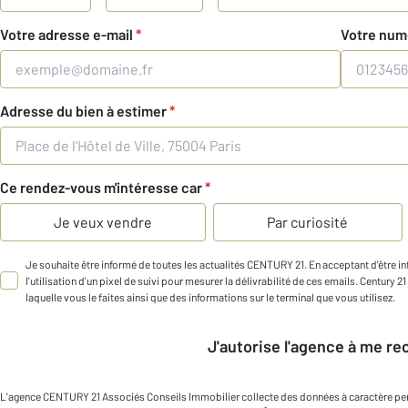
Votre adresse e-mail
*
Votre num
Adresse du bien à estimer
*
Ce rendez-vous m'intéresse car
*
Je veux vendre
Par curiosité
Je souhaite être informé de toutes les actualités CENTURY 21. En acceptant d'être 
l'utilisation d'un pixel de suivi pour mesurer la délivrabilité de ces emails. Century 2
laquelle vous le faites ainsi que des informations sur le terminal que vous utilisez.
J'autorise l'agence à me r
L'agence
CENTURY 21 Associés Conseils Immobilier
collecte des données à caractère pe