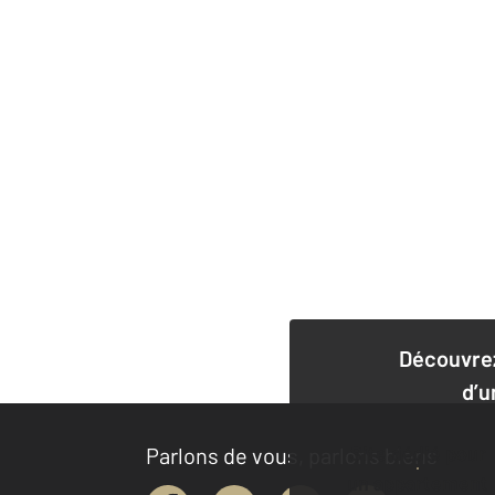
Découvrez
d’u
Site dédié pour
Parlons de vous, parlons biens
un appartement