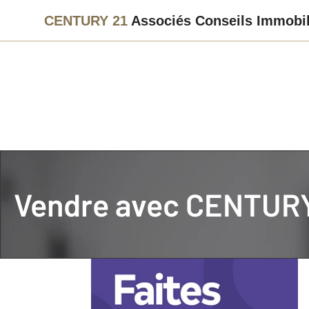
CENTURY 21
Associés Conseils Immobil
Agence immobilière
Vendre mon bien
Vendre avec
CENTURY 
Prendre rendez-vous ave
Je souhaite une estimation précise réalisée