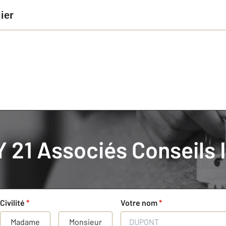
ier
21 Associés Conseils 
c un professionnel CENTURY 21
 par un professionnel de CENTURY 21 Associés Conseils Immobilie
Civilité
*
Votre nom
*
Madame
Monsieur