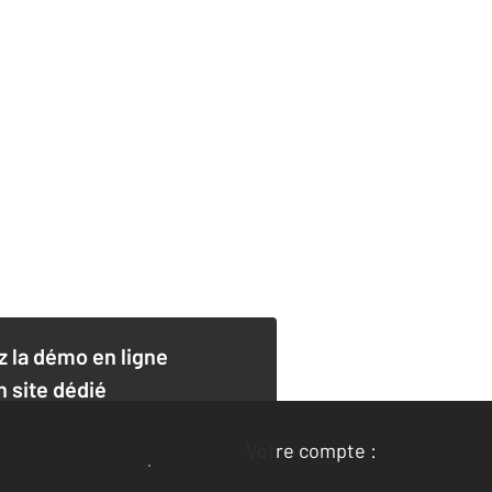
 la démo en ligne
n site dédié
Site dédié pour
Votre compte :
une maison